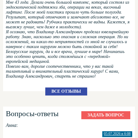
Мне 43 года. Делали очень большой комплекс, который состоял из
эндоскопической подтяжки лба, операции на веках, височный
лифтинг. После моей пластики прошло чуть больше полугода.
Результат, который отмечают и замечают абсолютно все, не
может не радовать! Рубчики практически не видны. Кажется, я
выгляжу лучше, чем даже в молодости).
Я осознаю, что Владимир Александрович проделал ювелирнейшую
работу. Знаю, насколько это опасная и сложная операция. Но ни
осложнений, ни каких-то неприятностей со мной не случилось и
наверное с таким хирургом можно быть спокойной за себя!
Белорусские хирурги, да и все врачи, лучшие в мире! Начинаешь
это особенно ценить, когда столкнёшься с «передовой»
европейской медициной.
Повезло вам, дорогие соотечественники, что у вас такой
талантливый и внимательный пластический хирург! С вами,
Владимир Александрович, стареть не страшно!
ВСЕ ОТЗЫВЫ
Вопросы-ответы
ЗАДАТЬ ВОПРОС
Анна
:
05.07.2026 в 6:08