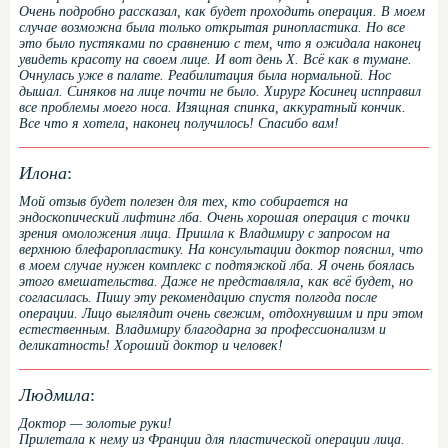
Очень подробно рассказал, как будет проходить операция. В моем
случае возможна была только открытая ринопластика. Но все
это было пустяками по сравнению с тем, что я ожидала наконец
увидеть красоту на своем лице. И вот день Х. Всё как в тумане.
Очнулась уже в палате. Реабилитация была нормальной. Нос
дышал. Синяков на лице почти не было. Хирург Косинец испправил
все проблемы моего носа. Изящная спинка, аккуратный кончик.
Все что я хотела, наконец получилось! Спасибо вам!
Илона
:
Мой отзыв будет полезен для тех, кто собирается на
эндоскопический лифтинг лба. Очень хорошая операция с точки
зрения омоложения лица. Пришла к Владимиру с запросом на
верхнюю блефаропластику. На консультации доктор пояснил, что
в моем случае нужен комплекс с подтяжкой лба. Я очень боялась
этого вмешательства. Даже не представляла, как всё будет, но
согласилась. Пишу эту рекомендацию спустя полгода после
операции. Лицо выглядит очень свежим, отдохнувшим и при этом
естественным. Владимиру благодарна за профессионализм и
деликатность! Хороший доктор и человек!
Людмила
:
Доктор — золотые руки!
Прилетала к нему из Франции для пластической операции лица.