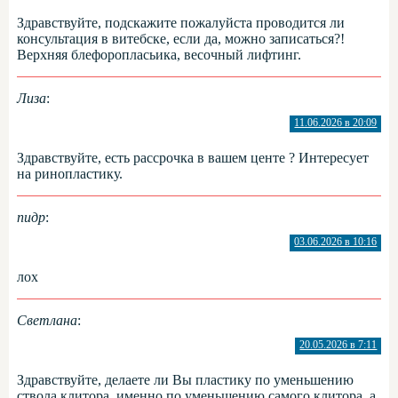
Здравствуйте, подскажите пожалуйста проводится ли
консультация в витебске, если да, можно записаться?!
Верхняя блефоропласьика, весочный лифтинг.
Лиза
:
11.06.2026 в 20:09
Здравствуйте, есть рассрочка в вашем центе ? Интересует
на ринопластику.
пидр
:
03.06.2026 в 10:16
лох
Светлана
:
20.05.2026 в 7:11
Здравствуйте, делаете ли Вы пластику по уменьшению
ствола клитора, именно по уменьшению самого клитора, а