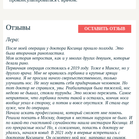
Отзывы
ОСТАВИТЬ ОТЗЫВ
Лера
:
После моей операции у доктора Косинца прошло полгода. Это
была вторичная ринопластика.
Моя история непростая, как и у многих других девушек, которые
делали рино.
Первичная операция состоялась в 2019 году. Тоже в Минске, но у
другого врача. Мне не нравилась горбинка и крупные хрящи
кончика. Я не просила ничего сверхъестественного, только
улучшить нос. Не могу назвать себя придирчивым человеком. Но
тот доктор не справился, увы. Реабилитация была тяжелой, нос
неделю не дышал, стояли турунды. Это можно пережить. Самое
неприятнон, что горбинка почти такой и осталась, кончик носа
вообще уехал в сторону, а потом и вовсе опустился. Я стала еще
хуже, чем до операции.
Начала искать профессионала, который сможет мне помочь.
Решила поехать в Москву, доверия к местным хирургам не было. И
по какой-то счастливой случайности нашла инстаграм Косинца. И
его прекрасные носы! Но, к сожалению, попасть к доктору не
удалось, начался ковид. В 2021 году я впервые встретилась с
доктором Косинцем. Он осмотрел мой нос, направил на снимок.