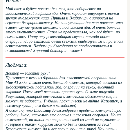
Илона
:
Мой отзыв будет полезен для тех, кто собирается на
эндоскопический лифтинг лба. Очень хорошая операция с точки
зрения омоложения лица. Пришла к Владимиру с запросом на
верхнюю блефаропластику. На консультации доктор пояснил, что
в моем случае нужен комплекс с подтяжкой лба. Я очень боялась
этого вмешательства. Даже не представляла, как всё будет, но
согласилась. Пишу эту рекомендацию спустя полгода после
операции. Лицо выглядит очень свежим, отдохнувшим и при этом
естественным. Владимиру благодарна за профессионализм и
деликатность! Хороший доктор и человек!
Людмила
:
Доктор — золотые руки!
Прилетала к нему из Франции для пластической операции лица.
Мне 43 года. Делали очень большой комплекс, который состоял из
эндоскопической подтяжки лба, операции на веках, височный
лифтинг. После моей пластики прошло чуть больше полугода.
Результат, который отмечают и замечают абсолютно все, не
может не радовать! Рубчики практически не видны. Кажется, я
выгляжу лучше, чем даже в молодости).
Я осознаю, что Владимир Александрович проделал ювелирнейшую
работу. Знаю, насколько это опасная и сложная операция. Но ни
осложнений, ни каких-то неприятностей со мной не случилось и
наверное с таким хирургом можно быть спокойной за себя!
Белорусские хирурги, да и все врачи, лучшие в мире! Начинаешь