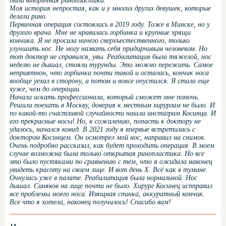
была вторичная ринопластика.
Моя история непростая, как и у многих других девушек, которые
делали рино.
Первичная операция состоялась в 2019 году. Тоже в Минске, но у
другого врача. Мне не нравилась горбинка и крупные хрящи
кончика. Я не просила ничего сверхъестественного, только
улучшить нос. Не могу назвать себя придирчивым человеком. Но
тот доктор не справился, увы. Реабилитация была тяжелой, нос
неделю не дышал, стояли турунды. Это можно пережить. Самое
неприятнон, что горбинка почти такой и осталась, кончик носа
вообще уехал в сторону, а потом и вовсе опустился. Я стала еще
хуже, чем до операции.
Начала искать профессионала, который сможет мне помочь.
Решила поехать в Москву, доверия к местным хирургам не было. И
по какой-то счастливой случайности нашла инстаграм Косинца. И
его прекрасные носы! Но, к сожалению, попасть к доктору не
удалось, начался ковид. В 2021 году я впервые встретилась с
доктором Косинцем. Он осмотрел мой нос, направил на снимок.
Очень подробно рассказал, как будет проходить операция. В моем
случае возможна была только открытая ринопластика. Но все
это было пустяками по сравнению с тем, что я ожидала наконец
увидеть красоту на своем лице. И вот день Х. Всё как в тумане.
Очнулась уже в палате. Реабилитация была нормальной. Нос
дышал. Синяков на лице почти не было. Хирург Косинец испправил
все проблемы моего носа. Изящная спинка, аккуратный кончик.
Все что я хотела, наконец получилось! Спасибо вам!