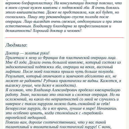
верхнюю блефаропластику. На консультации доктор пояснил, что
в моем случае нужен комплекс с подтяжкой лба. Я очень боялась
этого вмешательства. Даже не представляла, как всё будет, но
согласилась. Пишу эту рекомендацию спустя полгода после
операции. Лицо выглядит очень свежим, отдохнувшим и при этом
естественным. Владимиру благодарна за профессионализм и
деликатность! Хороший доктор и человек!
Людмила
:
Доктор — золотые руки!
Прилетала к нему из Франции для пластической операции лица.
Мне 43 года. Делали очень большой комплекс, который состоял из
эндоскопической подтяжки лба, операции на веках, височный
лифтинг. После моей пластики прошло чуть больше полугода.
Результат, который отмечают и замечают абсолютно все, не
может не радовать! Рубчики практически не видны. Кажется, я
выгляжу лучше, чем даже в молодости).
Я осознаю, что Владимир Александрович проделал ювелирнейшую
работу. Знаю, насколько это опасная и сложная операция. Но ни
осложнений, ни каких-то неприятностей со мной не случилось и
наверное с таким хирургом можно быть спокойной за себя!
Белорусские хирурги, да и все врачи, лучшие в мире! Начинаешь
это особенно ценить, когда столкнёшься с «передовой»
европейской медициной.
Повезло вам, дорогие соотечественники, что у вас такой
талантливый и внимательный пластический хирург! С вами,