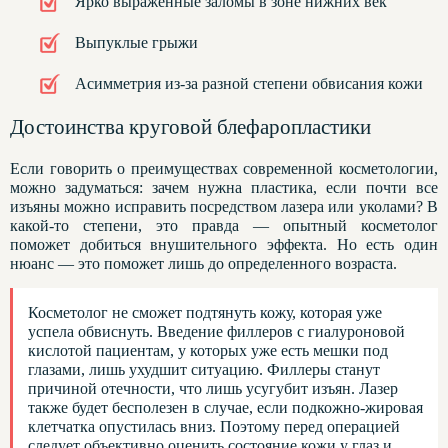
Ярко выраженные заломы в зоне нижних век
Выпуклые грыжи
Асимметрия из-за разной степени обвисания кожи
Достоинства круговой блефаропластики
Если говорить о преимуществах современной косметологии,
можно задуматься: зачем нужна пластика, если почти все
изъяны можно исправить посредством лазера или уколами? В
какой-то степени, это правда — опытный косметолог
поможет добиться внушительного эффекта. Но есть один
нюанс — это поможет лишь до определенного возраста.
Косметолог не сможет подтянуть кожу, которая уже
успела обвиснуть. Введение филлеров с гиалуроновой
кислотой пациентам, у которых уже есть мешки под
глазами, лишь ухудшит ситуацию. Филлеры станут
причиной отечности, что лишь усугубит изъян. Лазер
также будет бесполезен в случае, если подкожно-жировая
клетчатка опустилась вниз. Поэтому перед операцией
следует объективно оценить состояние кожи у глаз и