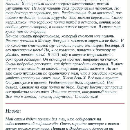
кончика. Я не просила ничего сверхъестественного, только
улучшить нос. Не могу назвать себя придирчивым человеком. Но
тот доктор не справился, увы. Реабилитация была тяжелой, нос
неделю не дышал, стояли турунды. Это можно пережить. Самое
неприятнон, что горбинка почти такой и осталась, кончик носа
вообще уехал в сторону, а потом и вовсе опустился. Я стала еще
хуже, чем до операции.
Начала искать профессионала, который сможет мне помочь.
Решила поехать в Москву, доверия к местным хирургам не было. И
по какой-то счастливой случайности нашла инстаграм Косинца. И
его прекрасные носы! Но, к сожалению, попасть к доктору не
удалось, начался ковид. В 2021 году я впервые встретилась с
доктором Косинцем. Он осмотрел мой нос, направил на снимок.
Очень подробно рассказал, как будет проходить операция. В моем
случае возможна была только открытая ринопластика. Но все
это было пустяками по сравнению с тем, что я ожидала наконец
увидеть красоту на своем лице. И вот день Х. Всё как в тумане.
Очнулась уже в палате. Реабилитация была нормальной. Нос
дышал. Синяков на лице почти не было. Хирург Косинец испправил
все проблемы моего носа. Изящная спинка, аккуратный кончик.
Все что я хотела, наконец получилось! Спасибо вам!
Илона
:
Мой отзыв будет полезен для тех, кто собирается на
эндоскопический лифтинг лба. Очень хорошая операция с точки
зрения омоложения лица. Пришла к Владимиру с запросом на